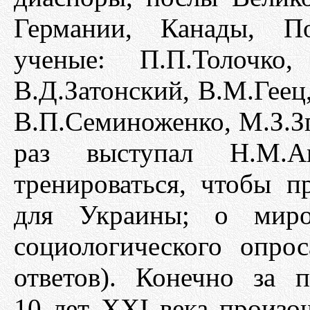
Германии, Канады, По
ученые: П.П.Толочко,
В.Д.Затонский, В.М.Гее
В.П.Семиноженко, М.З.Зг
раз выступал Н.М.
тренироваться, чтобы п
для Украины; о миров
социологического опро
ответов). Конечно за 
10 лет ХХI века произо