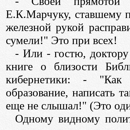
- Своей прямотой 
Е.К.Марчуку, ставшему п
железной рукой расправ
сумели!" Это при всех!
- Или - гостю, доктор
книге о близости Биб
кибернетики: - "Ка
образование, написать т
еще не слышал!" (Это оди
Одному видному полит