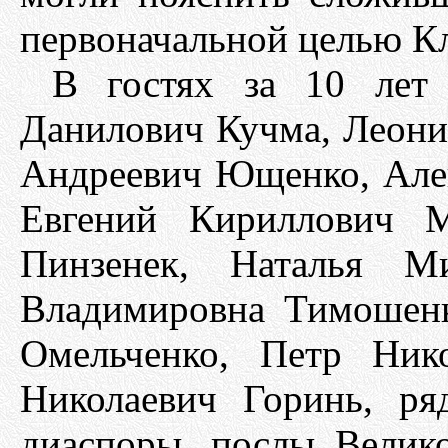
первоначальной целью К
В гостях за 10 лет
Данилович Кучма, Леони
Андреевич Ющенко, Але
Евгений Кириллович М
Пинзенек, Наталья М
Владимировна Тимошенк
Омельченко, Петр Ник
Николаевич Горинь, ря
диаспоры, послы Велико