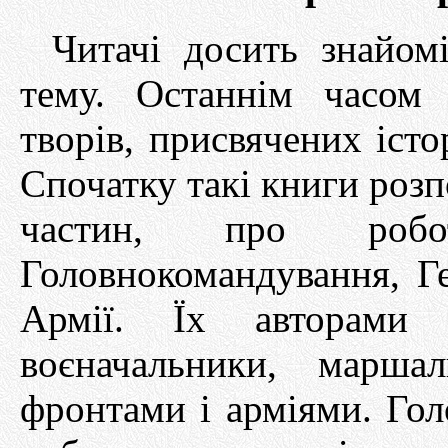
Читачі досить знайом
тему. Останнім часом 
творів, присвячених істо
Спочатку такі книги розпо
частин, про робо
Головнокомандування, Г
Армії. Їх авторами 
воєначальники, марша
фронтами і арміями. Гол