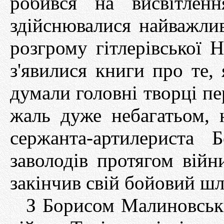
робився на висвітлен
здійснювалися найважлив
розгрому гітлерівської 
з'явилися книги про те,
думали головні творці пе
жаль дуже небагатьом, 
сержанта-артилериста 
заволодів протягом війн
закінчив свій бойовий шл
З Борисом Малиновськи