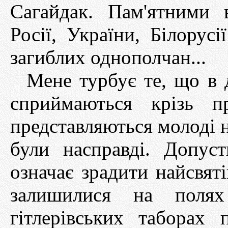
Сагайдак. Пам'ятними 
Росії, України, Білорусі
загиблих однополчан...
Мене турбує те, що в 
сприймаються крізь п
представляються молоді 
були насправді. Допус
означає зрадити найсвяті
залишилися на поля
гітлерівських таборах 