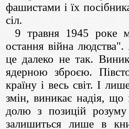
фашистами і їх посібник
сіл.
9 травня 1945 рокe м
остання війна людства".
це далеко не так. Вини
ядерною зброєю. Півст
країну і весь світ. І лиш
змін, виникає надія, що
долю з позицій розуму 
залишиться лише в кни