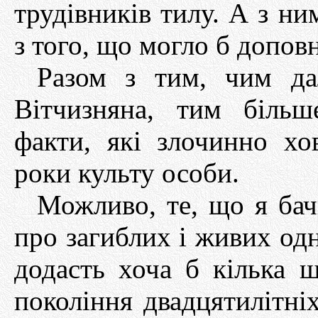
трудівників тилу. А з ни
з того, що могло б допов
Разом з тим, чим да
Вітчизняна, тим більш
факти, які злочинно хо
роки культу особи.
Можливо, те, що я бач
про загиблих і живих одн
додасть хоча б кілька ш
покоління двадцятилітніх