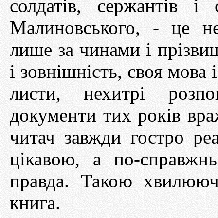
солдатів, сержантів і 
Малиновського, - це н
лише за чинами і прізви
і зовнішність, своя мова 
листи, нехитрі розпо
документи тих років вр
читач завжди гостро реа
цікавою, а по-справжн
правда. Такою хвилюю
книга.