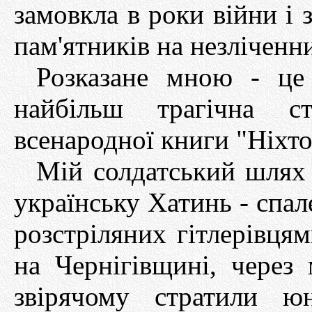
замовкла в роки війни і 
пам'ятників на незліченн
Розказане мною - це
найбільш трагічна с
всенародної книги "Ніхто 
Мій солдатський шлях
українську Хатинь - спал
розстріляних гітлерівця
на Чернігівщині, через
звірячому стратили ю