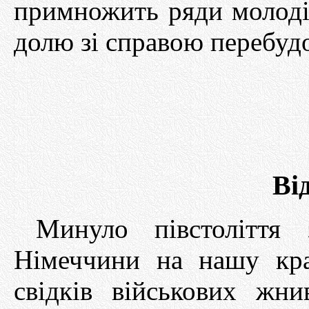
примножить ряди молоді,
долю зі справою перебудо
Ві
Минуло півстоліття
Німеччини на нашу кра
свідків військових жн