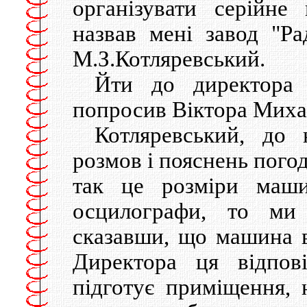
організувати серійне
назвав мені завод "Ра
М.З.Котляревський.
Йти до директора 
попросив Віктора Миха
Котляревський, до 
розмов і пояснень погод
так це розміри маши
осцилографи, то м
сказавши, що машина в
Директора ця відпов
підготує приміщення, 