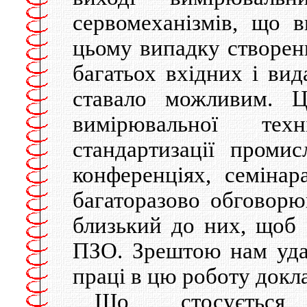
сервомеханізмів, що 
цьому випадку створен
багатьох вхідних і вид
ставало можливим. Ц
вимірювальної тех
стандартизації проми
конференціях, семінар
багаторазово обговорю
близький до них, щоб 
ПЗО. Зрештою нам удал
праці в цю роботу докл
Що стосується 