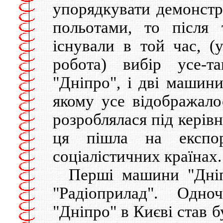
упорядкувати демонстр
польотами, то пiсля
iснували в той час, (
робота) вибiр усе-т
"Дніпро", i двi машин
якому усе вiдображалос
розроблялася пiд керi
ця пiшла на експо
соцiалiстичних країнах.
Першi машини "Дніп
"Радiоприлад". Одн
"Дніпро" в Києвi став б