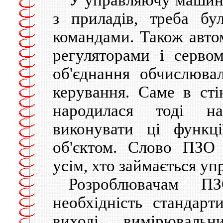
з приладів, треба бу
командами. Також авто
регуляторами і серво
об'єднання обчислюва
керування. Саме в ст
народилася тоді на
виконувати ці функц
об'єктом. Слово ПЗО 
усім, хто займається 
Розроблювачам ПЗ
необхідність стандарт
виході вимірювал