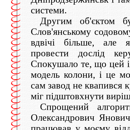
системи.
Другим об'єктом бу
Слов'янському содовому
вдвічі більше, але 
провести дослід кер
Спокушало те, що цей і
модель колони, і це мо
сам завод не квапився 
міг підштовхнути виріш
Спрощений алгорит
Олександрович Янович
працював у моєму відд