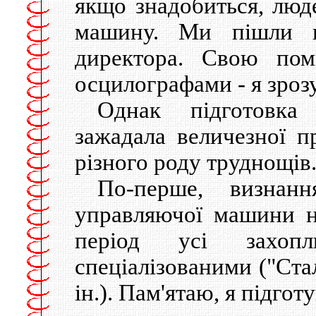
якщо знадобиться, люд
машину. Ми пішли в 
директора. Свою по
осцилографами - я зрозу
Однак підготовк
зажадала величезної пр
різного роду труднощів
По-перше, визнання
управляючої машини 
період усі захоп
спеціалізованими ("Ста
ін.). Пам'ятаю, я підг