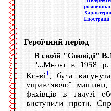
"Кiбернети
розпочинає
Характерис
Iлюстрацiї.
Героїчний перiод
В своїй "Сповiдi" В
"...Мною в 1958 р.
1
Києвi
, була висунута
управляючої машини, 
фахiвцiв в галузi о
виступили проти. Сп