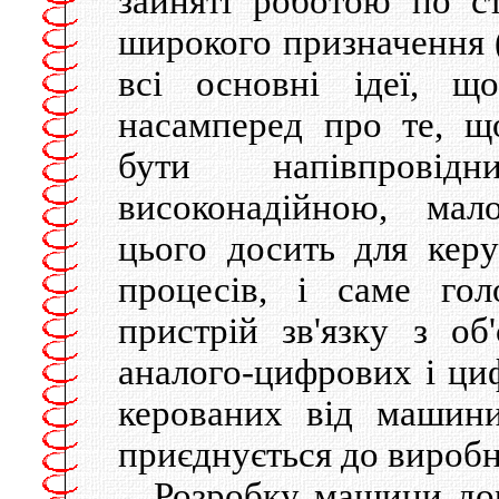
зайнятi роботою по 
широкого призначення
всi основнi iдеї, щ
насамперед про те, щ
бути напiвпровiдни
високонадiйною, мал
цього досить для керу
процесiв, i саме гол
пристрiй зв'язку з о
аналого-цифрових i ци
керованих вiд машин
приєднується до виробн
Розробку машини до