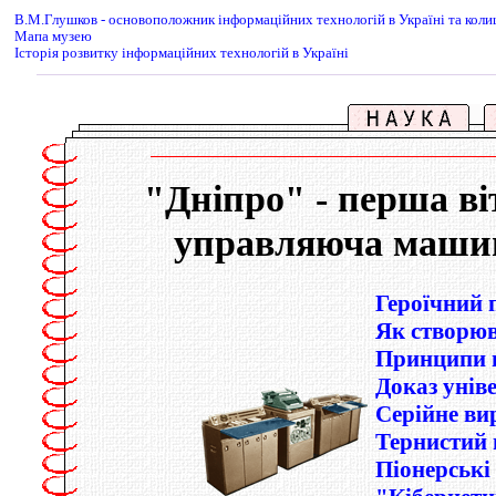
В.М.Глушков - основоположник iнформацiйних технологiй в Українi та ко
Мапа музею
Iсторiя розвитку iнформацiйних технологiй в Українi
"Дніпро" - перша в
управляюча машин
Героїчний 
Як створюв
Принципи п
Доказ унiв
Серiйне ви
Тернистий
Пiонерськi