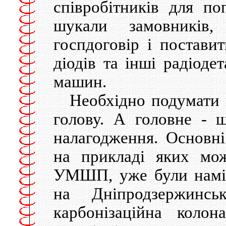
співробітників для по
шукали замовників
госпдоговір і поставит
діодів та інші радіоде
машин.
Необхідно подумати п
голову. А головне - 
налагодження. Основні
на прикладі яких мо
УМШП, уже були наміч
на Дніпродзержинськ
карбонізаційна коло