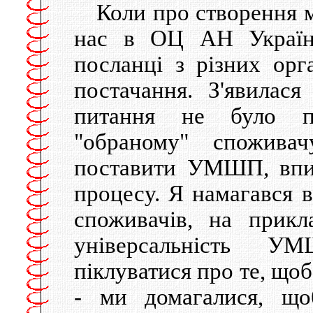
Коли про створення м
нас в ОЦ АН України
посланці з різних орга
постачання. З'явилас
питання не було п
"обраному" спожива
поставити УМШП, впис
процесу. Я намагався в
споживачів, на прик
універсальність У
піклуватися про те, що
- ми домагалися, що