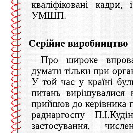
кваліфіковані кадри,
УМШП.
Серійне виробництво
Про широке впро
думати тільки при орган
У той час у країні бул
питань вирішувалися н
прийшов до керівника п
раднаргоспу П.І.Куд
застосування, числ