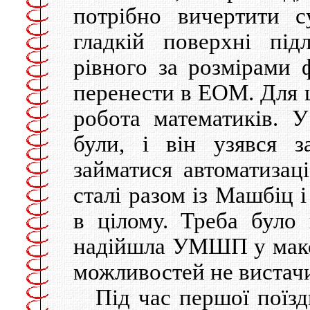
потрібно вичертити с
гладкій поверхні під
рівного за розмірами
перенести в ЕОМ. Для ц
робота математиків. 
були, і він узявся 
займатися автоматизац
сталі разом із Машбіц 
в цілому. Треба було
надійшла УМШП у макси
можливостей не вистачи
Під час першої поїзд