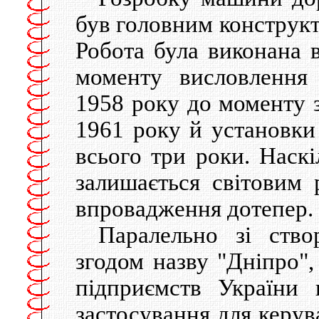
був головним конструкт
Робота була виконана в
моменту висловлення 
1958 року до моменту 
1961 року й установки
всього три роки. Наскi
залишається свiтовим 
впровадження дотепер.
Паралельно зi ст
згодом назву "Дніпро",
пiдприємств України 
застосування для керу