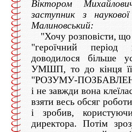
Віктором Михайлови
заступник з науково
Малиновський:
"Хочу розповісти, що
"героїчний період 
доводилося більше у
УМШП, то до кінця ї
"РОЗУМУ-ПОЗБАВЛЕНИЙ
і не завжди вона клеїла
взяти весь обсяг роботи
і зробив, користуюч
директора. Потім зро