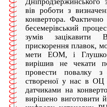
Дніпродзержинського з
вів роботи з визначе
конвертора. Фактично 
бесемерівський процес
зумів зацікавити 
прискорення плавок, мо
мети ЕОМ, і Глушков
вирішив не чекати 
провести повалку з
створеної у нас в ОЦ
датчиками на конверто
вирішено виготовити й