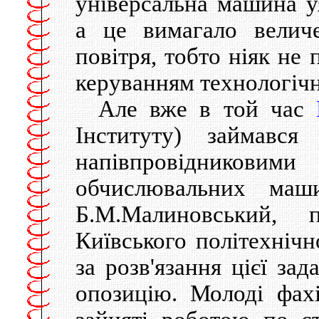
унiверсальна машина у
а це вимагало величе
повiтря, тобто нiяк не
керуванням технологiч
Але вже в той час
Iнституту) займав
напiвпровiдниковими
обчислювальних маш
Б.М.Малиновський,
Київського полiтехнiчн
за розв'язання цiєї за
опозицiю. Молодi фахi