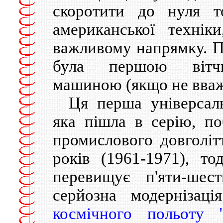
скоротити до нуля т
американської технi
важливому напрямку. П
була першою вiтчи
машиною (якщо не вваж
Ця перша унiверсал
яка пiшла в серiю, п
промислового довголiтт
рокiв (1961-1971), т
перевищує п'яти-шес
серйозна модернiзацi
космiчного польоту 