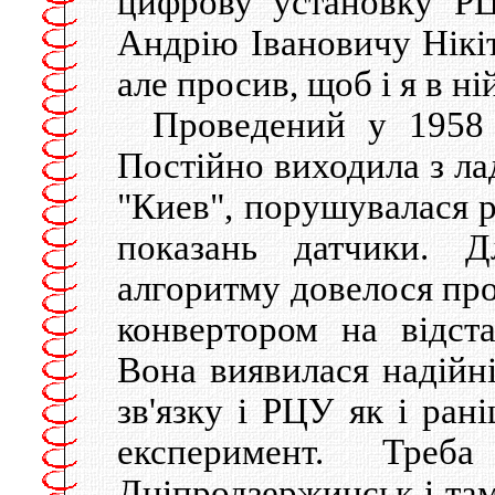
цифрову установку РЦ
Андрію Івановичу Нікіт
але просив, щоб і я в ні
Проведений у 1958 
Постійно виходила з ла
"Киев", порушувалася р
показань датчики. Д
алгоритму довелося про
конвертором на відс
Вона виявилася надійн
зв'язку і РЦУ як і ран
експеримент. Тре
Дніпродзержинськ і там