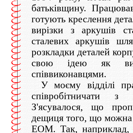
батьківщину. Працюва
готують креслення дета
вирізки з аркушів ст
сталевих аркушів шля
розкладки деталей корп
свою ідею як вин
співвиконавцями.
У моєму відділі пр
співробітничати з м
З'ясувалося, що про
дещиця того, що можна 
ЕОМ. Так, наприклад, 