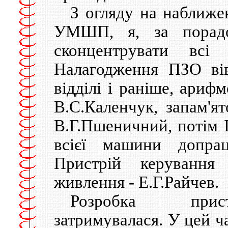
З огляду на наближе
УМШП, я, за порадо
сконцентрувати всі
Налагодження ПЗО ві
відділі і раніше, ариф
В.С.Каленчук, запам'я
В.Г.Пшеничний, потім 
всієї машини допрац
Пристрій керування 
живлення - Е.Г.Райчев.
Розробка прист
затримувалася. У цей 