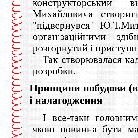
конструкторський 
Михайловича створит
"підвернувся" Ю.Т.Ми
організаційними зді
розгорнутий і приступ
Так створювалася кад
розробки.
Принципи побудови (в
і налагодження
І все-таки головни
якою повинна бути ма