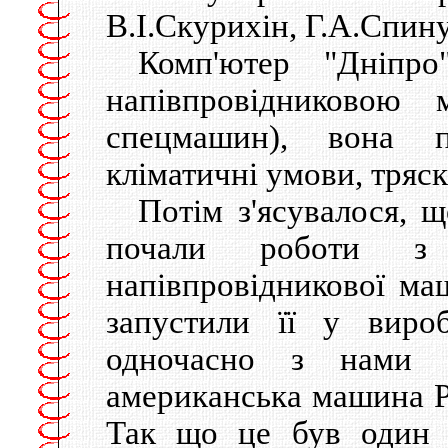
В.I.Скурихін, Г.А.Спину
Комп'ютер "Дніпр
напiвпровiдниковою
спецмашин), вона п
клiматичнi умови, тряск
Потiм з'ясувалося, 
почали роботи з у
напiвпровiдникової маш
запустили її у виро
одночасно з нами (
американська машина P
Так що це був один 