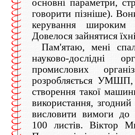
основні параметри, стр
говорити пізніше). Вон
керування широким 
Довелося зайнятися їхн
Пам'ятаю, мені спа
науково-дослідні ор
промислових орга
розробляється УМШП,
створення такої машини
використання, згодний
висловити вимоги до
100 листів. Віктор М