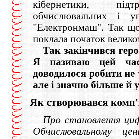
кiбернетики, пiд
обчислювальних i 
"Електронмаш". Так що
поклала початок велик
Так закінчився геро
Я називаю цей ча
доводилося робити не 
але і значно більше й
Як створювався комп
Про становлення циф
Обчислювальному це