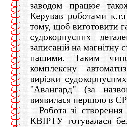
заводом працює також
Керував роботами к.т.н
тому, щоб виготовити г
судокорпусних детал
записаній на магнітну с
нашими. Таким чино
комплексну автомати
вирізки судокорпуснмх
"Авангард" (за назво
виявилася першою в СР
Робота зі створення
КВІРТУ готувалася бе