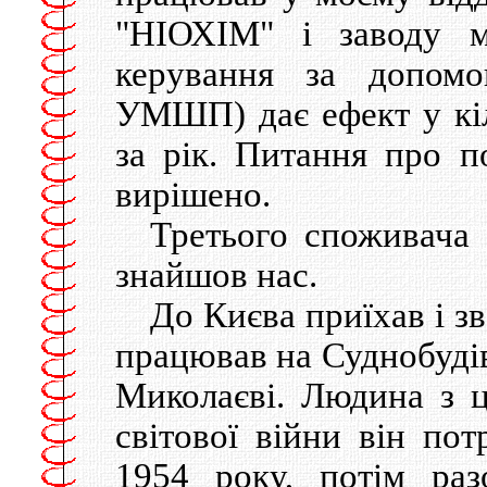
"НІОХІМ" і заводу 
керування за допом
УМШП) дає ефект у кіл
за рік. Питання про 
вирішено.
Третього споживача
знайшов нас.
До Києва приїхав і з
працював на Суднобудів
Миколаєві. Людина з 
світової війни він по
1954 року, потім ра