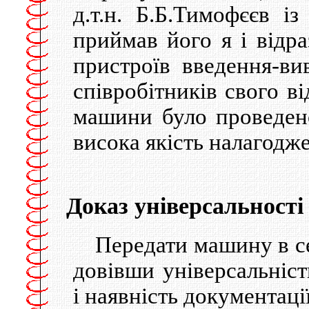
д.т.н. Б.Б.Тимофєєв із
приймав його я і відра
пристроїв введення-ви
співробітників свого в
машини було проведено
висока якість налагодж
Доказ універсальності
Передати машину в с
довівши універсальніст
і наявність документаці