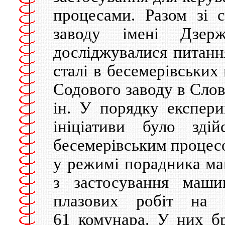
процесами. Разом зi с
заводу iменi Дзержи
дослiджувалися питанн
сталi в бесемерiвських
Содового заводу в Слов
iн. У порядку експер
iнiцiативи було здi
бесемерiвським процесо
у режимi порадника ма
з застосування маши
плазових робiт на М
61 комунара. У них б