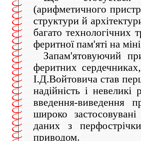
(арифметичного пристро
структури й архітектур
багато технологічних т
феритної пам'яті на мі
Запам'ятовуючий п
феритних сердечниках,
І.Д.Войтовича став пер
надійність і невеликі
введення-виведення 
широко застосовувані
даних з перфострічк
приводом.