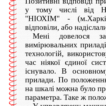
Позитивні відповіді пр
у тому числі від НД
"НІОХІМ" - (м.Харкі
відповіли, або надіслал
Мені довелося з
вимірювальних приладів
технологій, використо
час ніякої єдиної сис
існувало. В основном
прилади. По положенн
на шкалі можна було п
параметра. Таке ж поло
У управляючу машину 