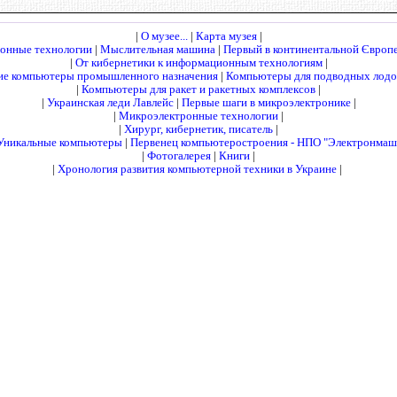
|
О музее...
|
Карта музея
|
онные технологии
|
Мыслительная машина
|
Первый в континентальной Європ
|
От кибернетики к информационным технологиям
|
е компьютеры промышленного назначения
|
Компьютеры для подводных лодок
|
Компьютеры для ракет и ракетных комплексов
|
|
Украинская леди Лавлейс
|
Первые шаги в микроэлектронике
|
|
Микроэлектронные технологии
|
|
Хирург, кибернетик, писатель
|
Уникальные компьютеры
|
Первенец компьютеростроения - НПО "Электронмаш
|
Фотогалерея
|
Книги
|
|
Хронология развития компьютерной техники в Украине
|