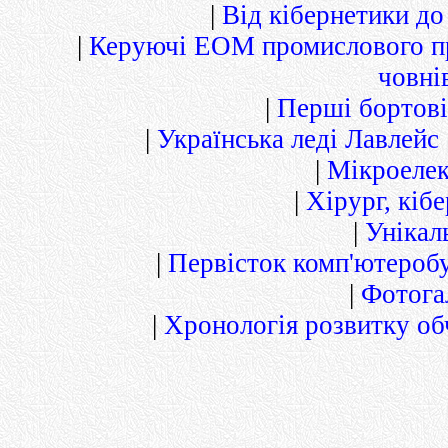
|
Від кібернетики до
|
Керуючі ЕОМ промислового п
човні
|
Перші бортові
|
Українська леді Лавлейс
|
Мікроелек
|
Хірург, кіб
|
Унікал
|
Первісток комп'ютероб
|
Фотога
|
Хронологія розвитку об