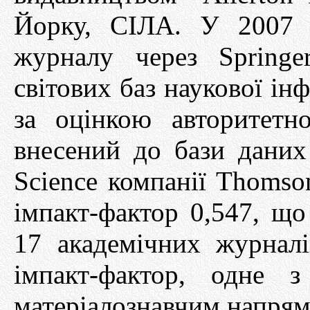
Йорку, СІЛА. У 2007 
журналу через Sprіng
світових баз наукової ін
за оцінкою авторитетно
внесений до бази даних
Scіence компанії Thomson
імпакт-фактор 0,547, що
17 академічних журнал
імпакт-фактор, одне 
матеріалознавчим напрям