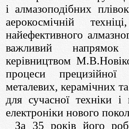
і алмазоподібних плівок
аерокосмічній техніц
найефективного алмазног
важливий напрямок 
керівництвом М.В.Новік
процеси прецизійної 
металевих, керамічних та
для сучасної техніки і
електроніки нового покол
За 35 років його роб