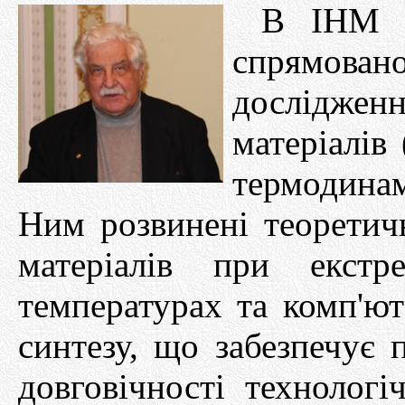
В ІНМ і
спрямован
дослідже
матеріалів
термодинам
Ним розвинені теоретич
матеріалів при екстр
температурах та комп'ю
синтезу, що забезпечує 
довговічності технологі