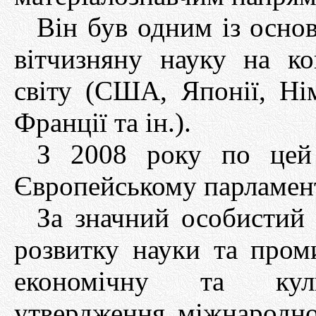
Він був одним із основ
вітчизняну науку на ко
світу (США, Японії, Нім
Франції та ін.).
З 2008 року по цей 
Європейському парламент
За значний особистий 
розвитку науки та проми
економічну та культ
утвердження міжнародно