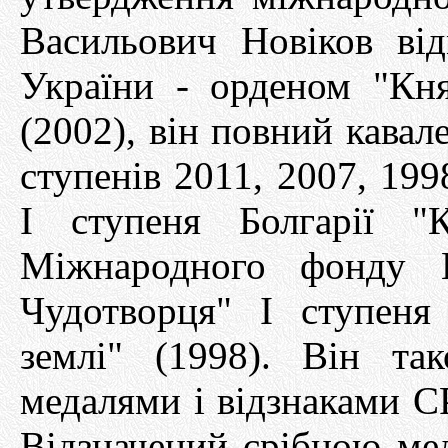
Васильович Новіков ві
України - орденом "Кн
(2002), він повний кавале
ступенів 2011, 2007, 199
І ступеня Болгарії "
Міжнародного фонду
Чудотворця" І ступен
землі" (1998). Він та
медалями і відзнаками С
Відзначений срібною ме