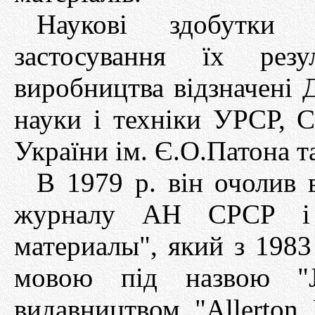
Наукові здобутки 
застосування їх резу
виробництва відзначені 
науки і техніки УРСР, 
України ім. Є.О.Патона т
В 1979 р. він очолив 
журналу АН СРСР і
материалы", який з 1983
мовою під назвою "Jo
видавництвом "Allerton