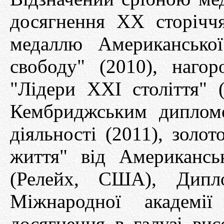
досягнення XX сторіччя
медаллю Американської
свободу" (2010), наго
"Лідери XXІ століття" 
Кембриджським дипломо
діяльності (2011), золо
життя" від Американськ
(Релейх, США), Дипл
Міжнародної академ
досягнення в галузі вис