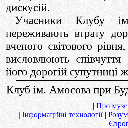
дискусій.
Учасники Клубу ім
переживають втрату до
вченого світового рівня
висловлюють співчуття
його дорогій супутниці ж
Клуб ім. Амосова при Бу
|
Про музей
|
Інформаційні технології
|
Розум
Європ