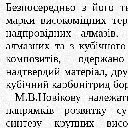
Безпосередньо з його т
марки високоміцних тер
надпровідних алмазів,
алмазних та з кубічного
композитів, одержа
надтвердий матеріал, дру
кубічний карбонітрид бор
М.В.Новікову належат
напрямків розвитку су
синтезу крупних висо