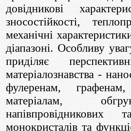
довідникові характер
зносостійкості, тепло
механічні характеристи
діапазоні. Особливу ува
приділяє перспекти
матеріалознавства - нано
фулеренам, графенам
матеріалам, обгру
напівпровідникових 
монокристалів та функц