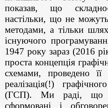
показав, що складно
настільки, що не можут
методами, а тільки шля
існуючого програмування
1947 року зараз (2016 рі
проста концепція графіч
схемами, проведено її 
реалізація(!) графічно
(ГСП). Ми раді, що і
сформовані і обговор