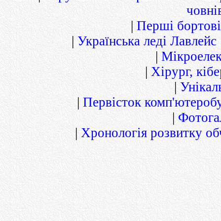
човні
|
Перші бортові
|
Українська леді Лавлейс
|
Мікроелек
|
Хірург, кіб
|
Унікал
|
Первісток комп'ютероб
|
Фотога
|
Хронологія розвитку об