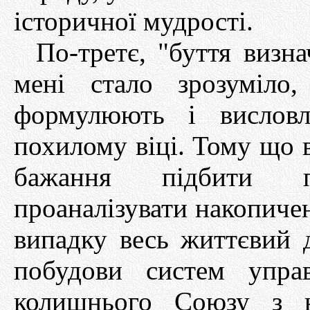
історичної мудрості.
По-третє, "буття визна
мені стало зрозуміло
формулюють і вислов
похилому віці. Тому що 
бажання підбити п
проаналізувати накопиче
випадку весь життєвий 
побудови систем упра
колишнього Союзу з н