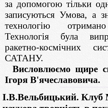
за допомогою тільки одн
записуються Умова, а з
технологію отриман
Технологія була випр
ракетно-космічних с
САТАНУ.
Висловлюємо щире сп
Ігоря В'ячеславовича.
І.В.Вельбицький. Клуб