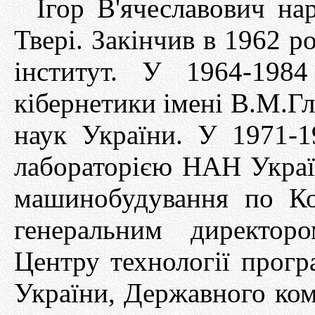
Ігор В'ячеславович на
Твері. Закінчив в 1962 р
інститут. У 1964-198
кібернетики імені В.М.Г
наук України. У 1971-
лабораторією НАН Україн
машинобудування по Ко
генеральним директор
Центру технології пр
України, Державного комі