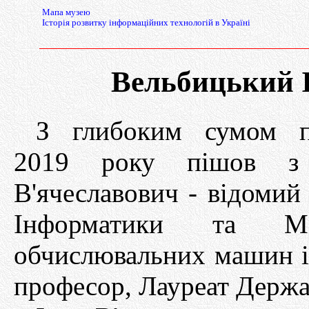
Мапа музею
Історія розвитку інформаційних технологій в Україні
Вельбицький І
З глибоким сумом п
2019 року пішов з 
В'ячеславович - відомий 
Інформатики та Мат
обчислювальних машин і с
професор, Лауреат Держа