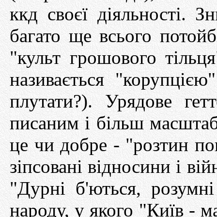
ккд своєї діяльності. З
багато ще всього потойб
"культ грошового тільця
називається "корупцією
плутати?). Урядове ге
писаним і більш масштаб
це чи добре - "розтин по
зіпсовані відносини і вій
"Дурні б'ються, розумн
народу, у якого "Київ - м