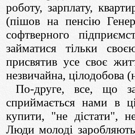
роботу, зарплату, кварти
(пішов на пенсію Гене
софтверного підприємс
займатися тільки сво
присвятив усе своє житт
незвичайна, цілодобова (
По-друге, все, що за
сприймається нами в ц
купити, "не дістати", н
Люди молоді заробляють