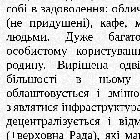
собі в задоволення: обли
(не придушені), кафе, 
людьми. Дуже багат
особистому користуванн
родину. Вирішена одв
більшості в ньому
облаштовується і змін
з'являтися інфраструктур
децентралізується і ві
(+верховна Рада), які м