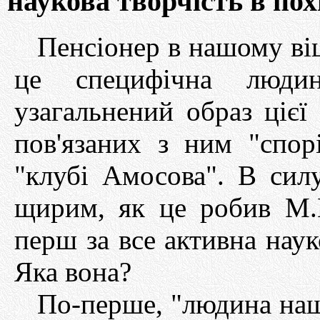
наукова творчість в пох
Пенсіонер в нашому віці
це специфічна людин
узагальнений образ цієї
пов'язаних з ним "спор
"клубі Амосова". В сил
щирим, як це робив М.
перш за все активна наук
Яка вона?
По-перше, "людина нашо