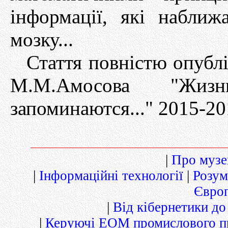
інформації, які набли
мозку...
Стаття повністю опублі
М.М.Амосова "Жи
запоминаются..." 2015-20
|
Про музей
|
Інформаційні технології
|
Розум
Європ
|
Від кібернетики до
|
Керуючі ЕОМ промислового п