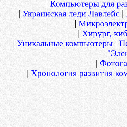
|
Компьютеры для рак
|
Украинская леди Лавлейс
|
|
Микроэлект
|
Хирург, киб
|
Уникальные компьютеры
|
П
"Эле
|
Фотога
|
Хронология развития ко