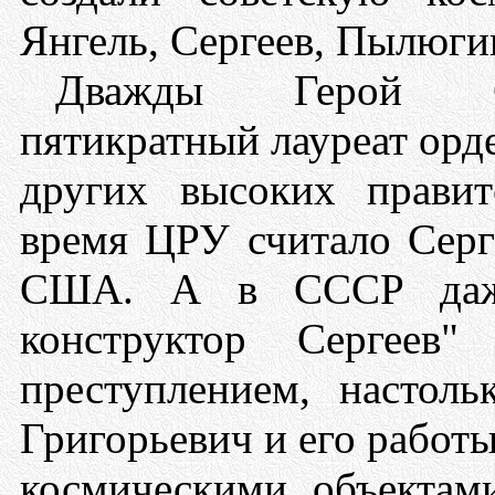
Янгель, Сергеев, Пылюгин
Дважды Герой Соц
пятикратный лауреат орд
других высоких правит
время ЦРУ считало Серг
США. А в СССР даже 
конструктор Сергеев"
преступлением, настол
Григорьевич и его работы
космическими объектами