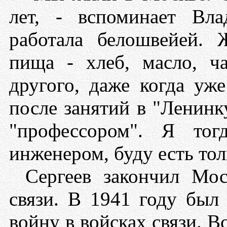
лет, - вспоминает Вл
работала белошвейей.
пища - хлеб, масло, ч
другого, даже когда уж
после занятий в "Ленинк
"профессором". Я тог
инженером, буду есть толь
Сергеев закончил Мос
связи. В 1941 году был
войну в войсках связи. В