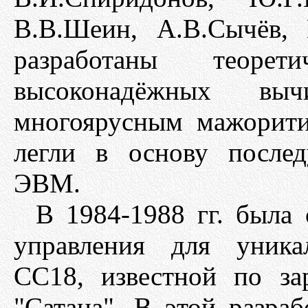
В.В.Шеин, А.В.Сычёв,
разработаны теорет
высоконадёжных выч
многоярусным мажорити
легли в основу после
ЭВМ.
В 1984-1988 гг. была 
управления для уника
СС18, известной по за
"Сатана". В этой разра