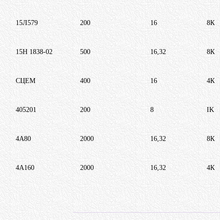
15Л579
200
16
8К
15Н 1838-02
500
16,32
8К
СЦЕМ
400
16
4К
405201
200
8
IK
4А80
2000
16,32
8К
4А160
2000
16,32
4К