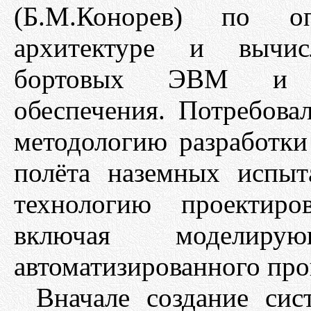
(Б.М.Конорев) по о
архитектуре и вычисл
бортовых ЭВМ и ра
обеспечения. Потребова
методологию разработки
полёта наземных испыт
технологию проектиро
включая моделиру
автоматизированного прои
Вначале создание сис