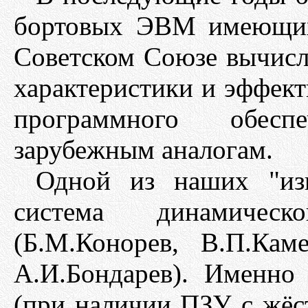
бортовых ЭВМ имеющих
Советском Союзе вычисл
характеристики и эффек
программного обес
зарубежным аналогам.
Одной из наших "из
система динамичес
(Б.М.Конорев, В.П.Кам
А.И.Бондарев). Именно
(при наличии ПЗУ с жёс