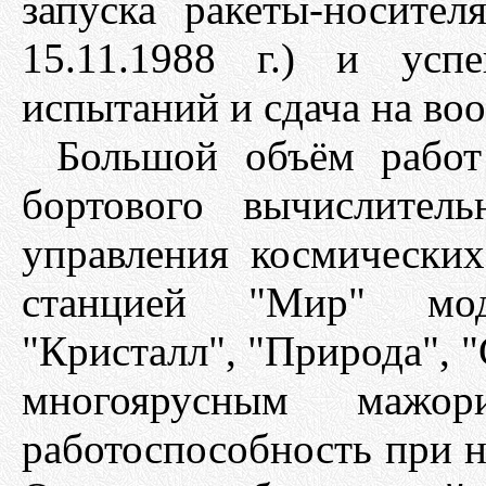
запуска ракеты-носител
15.11.1988 г.) и усп
испытаний и сдача на во
Большой объём работ
бортового вычислител
управления космических
станцией "Мир" моду
"Кристалл", "Природа", "
многоярусным мажори
работоспособность при н