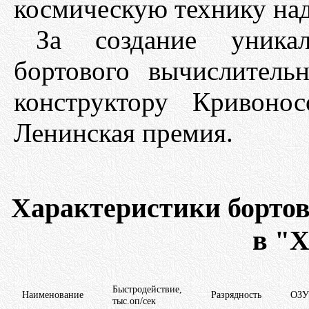
космическую технику н
За создание уникал
бортового вычислитель
конструктору Кривоно
Ленинская премия.
Характеристики борто
в "
Быстродействие,
Наименование
Разрядность
ОЗУ
тыс.оп/сек