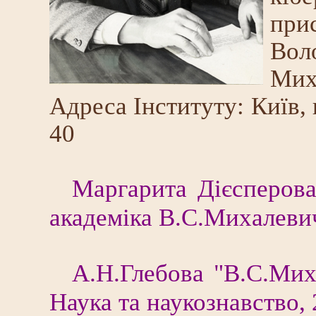
при
Во
Мих
Адреса Інституту: Київ,
40
Маргарита Дієсперова
академіка В.С.Михалеви
А.Н.Глебова "В.С.Мих
Наука та наукознавство,