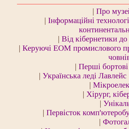
|
Про музей
|
Інформаційні технологі
континентальн
|
Від кібернетики до
|
Керуючі ЕОМ промислового п
човнів
|
Перші бортові
|
Українська леді Лавлейс
|
Мікроелек
|
Хірург, кіб
|
Унікал
|
Первісток комп'ютероб
|
Фотога