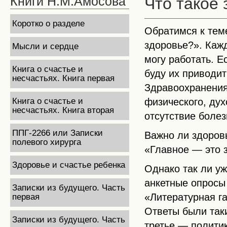
Книги Н.М.Амосова
Что такое
Коротко о разделе
Обратимся к тем
здоровье?». Кажд
Мысли и сердце
могу работать. Е
Книга о счастье и
буду их приводит
несчастьях. Книга первая
Здравоохранения
физического, дух
Книга о счастье и
несчастьях. Книга вторая
отсутствие болез
ППГ-2266 или Записки
Важно ли здоровь
полевого хирурга
«Главное — это 
Здоровье и счастье ребенка
Однако так ли у
анкетные опросы
Записки из будущего. Часть
«Литературная г
первая
Ответы были так
Записки из будущего. Часть
третье — полити