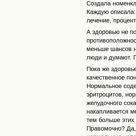
Создала номенкл
Каждую описала:
лечение, процент
А здоровью не п
противоположност
меньше шансов н
люди и думают. Г
Пока же здоровье
качественное по
Нормальное соде
эритроцитов, но
желудочного сок
накапливается м
тем больше этих
Правомочно? Да, 