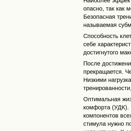
Наиболее эффект
опасно, так как 
Безопасная трен
называемая субм
Способность кле
себе характерис
достигнутого ма
После достижени
прекращается. Ч
Низкими нагрузк
тренированности,
Оптимальная жиз
комфорта (УДК).
компонентов всех
стимула нужно п