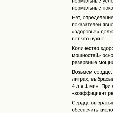
нормальные усло
нормальные пока
Нет, определени
показателей явн
«здоровье» долж
вот что нужно.
Количество здор
мощностей» осно
резервные мощно
Возьмем сердце.
литрах, выбрасыв
4 л в 1 мин. При
«коэффициент ре
Сердце выбрасыва
обеспечить кисло