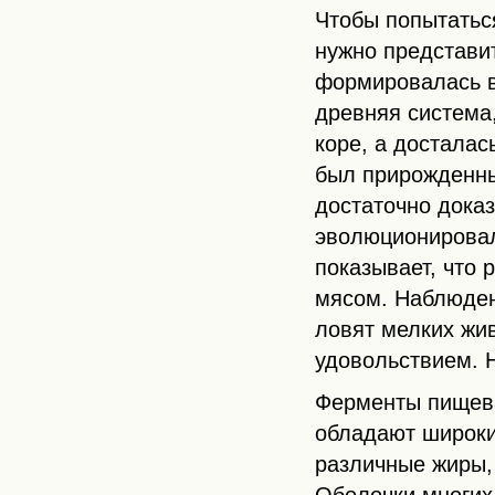
Чтобы попытаться
нужно представит
формировалась в
древняя система
коре, а досталас
был прирожденны
достаточно дока
эволюционировал
показывает, что 
мясом. Наблюден
ловят мелких жи
удовольствием. Н
Ферменты пищева
обладают широки
различные жиры, 
Оболочки многих