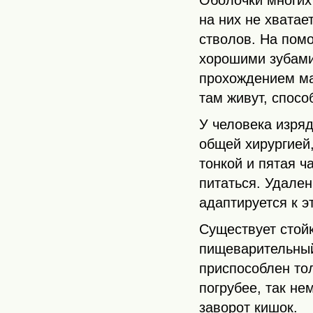
на них не хватает
стволов. На пом
хорошими зубами
прохождением ма
там живут, спос
У человека изряд
общей хирургией,
тонкой и пятая ч
питаться. Удале
адаптируется к э
Существует стойк
пищеварительный
приспособлен то
погрубее, так не
заворот кишок.