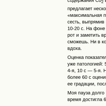
содержания С0
в
2
предлагает неско
«максимальная п
сесть, выпрямив 
10‑20 с. На фоне
рот и заметить в
сможешь. Ни в ко
вдоха.
Оценка показател
уже патологией: 5
4-я, 10 с — 5-я.
более 60 с оцени
ее градации, по
Моя пауза долго 
время достигла 6