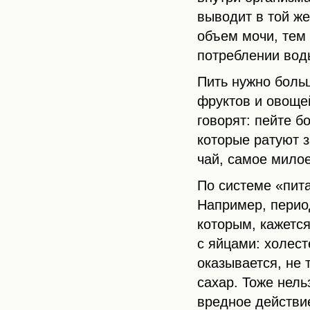
выводит в той же
объем мочи, тем 
потреблении вод
Пить нужно больш
фруктов и овощей
говорят: пейте б
которые ратуют з
чай, самое милое
По системе «пит
Например, перио
которым, кажетс
с яйцами: холест
оказывается, не 
сахар. Тоже нель
вредное действи