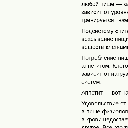
любой пище — как
зависит от уровн
тренируется тяже
Подсистему «пит
всасывание пищи
веществ клеткам
Потребление пищ
аппетитом. Клет
зависит от нагру
систем.
Аппетит — вот на
Удовольствие от
в пище физиологи
в крови недостае
другое. Все это 